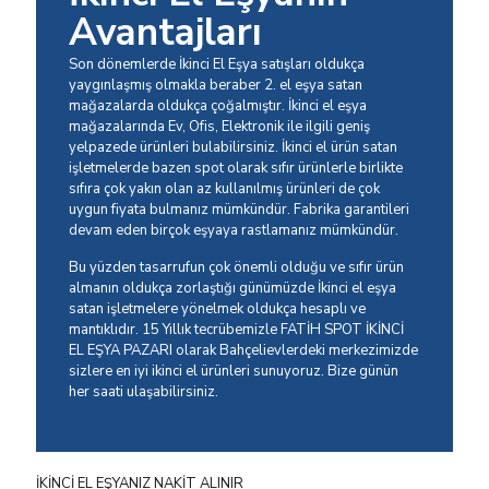
Avantajları
Son dönemlerde İkinci El Eşya satışları oldukça
yaygınlaşmış olmakla beraber 2. el eşya satan
mağazalarda oldukça çoğalmıştır. İkinci el eşya
mağazalarında Ev, Ofis, Elektronik ile ilgili geniş
yelpazede ürünleri bulabilirsiniz. İkinci el ürün satan
işletmelerde bazen spot olarak sıfır ürünlerle birlikte
sıfıra çok yakın olan az kullanılmış ürünleri de çok
uygun fiyata bulmanız mümkündür. Fabrika garantileri
devam eden birçok eşyaya rastlamanız mümkündür.
Bu yüzden tasarrufun çok önemli olduğu ve sıfır ürün
almanın oldukça zorlaştığı günümüzde İkinci el eşya
satan işletmelere yönelmek oldukça hesaplı ve
mantıklıdır. 15 Yıllık tecrübemizle FATİH SPOT İKİNCİ
EL EŞYA PAZARI olarak Bahçelievlerdeki merkezimizde
sizlere en iyi ikinci el ürünleri sunuyoruz. Bize günün
her saati ulaşabilirsiniz.
İKİNCİ EL EŞYANIZ NAKİT ALINIR